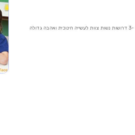
למעון ילדים איכותי בפתח תקווה ורחובות לגילאי 0 -3 דרושות נשות צוות לעשייה חינוכית ואהבה גדולה