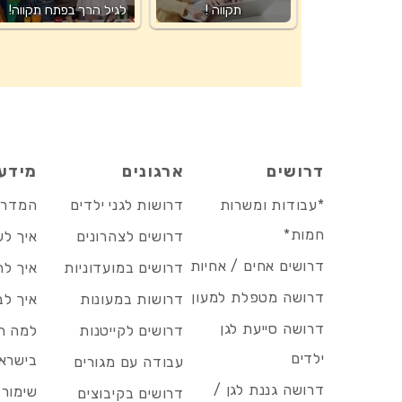
תקווה !
לגיל הרך בפתח תקווה!
דרושים
ארגונים
מידע
*עבודות ומשרות
דרושות לגני ילדים
המדריך
חמות*
דרושים לצהרונים
איך לש
דרושים אחים / אחיות
דרושים במועדוניות
איך לה
דרושה מטפלת למעון
דרושות במעונות
איך לב
דרושה סייעת לגן
דרושים לקייטנות
למה הד
ילדים
בישרא
עבודה עם מגורים
דרושה גננת לגן /
שימור 
דרושים בקיבוצים