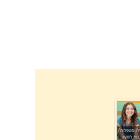
ת/ מטפלות/
נות למעון