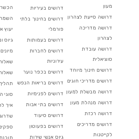
מעון
הכשרות
דרושים בעיריות
דרושה סייעת לצהרון
השמה 
דרושים בחינוך בלתי
דרושה מדריכה
פורמלי
יעוץ אר
לצהרון
דרושים בעמותות
גיוס ו
דרושה עובדת
דרושים לחברות
מיונים
סוציאלית
עירוניות
שאלות 
דרושים חינוך מיוחד
דרושים בכפר נוער
שאלות 
דרושים מדריכי חוגים
דרושים בריאות הנפש
תהליך 
דרושה מבשלת למעון
דרושים לפנימיות
סוגי ה
דרושה מנהלת מעון
דרושים בתי אבות
איך לח
דרושה רכזת
דרושים סיעוד
שדרוג 
דרושים מדריכים
דרושים בפעוטון
ספקים 
לקייטנות
גיוס אנשי שירות
תוכנת 