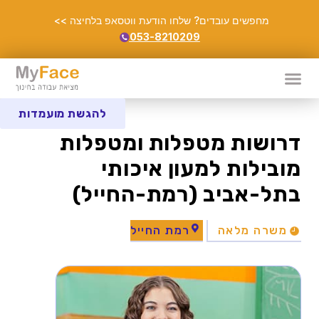
מחפשים עובדים? שלחו הודעת ווטסאפ בלחיצה >>
053-8210209
להגשת מועמדות
דרושות מטפלות ומטפלות
מובילות למעון איכותי
בתל-אביב (רמת-החייל)
משרה מלאה
רמת החייל