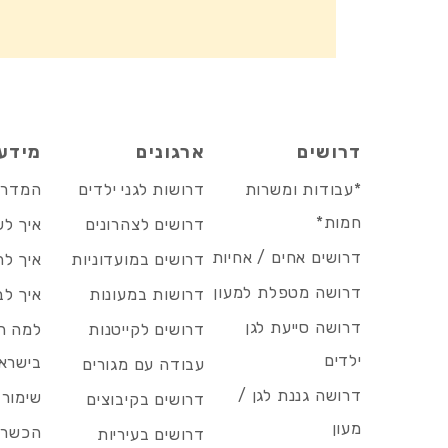
דרושים
ארגונים
מידע
*עבודות ומשרות
דרושות לגני ילדים
המדריך
חמות*
דרושים לצהרונים
איך לש
דרושים אחים / אחיות
דרושים במועדוניות
איך לה
דרושה מטפלת למעון
דרושות במעונות
איך לב
דרושה סייעת לגן
דרושים לקייטנות
למה הד
ילדים
בישרא
עבודה עם מגורים
דרושה גננת לגן /
שימור 
דרושים בקיבוצים
מעון
הכשרות
דרושים בעיריות