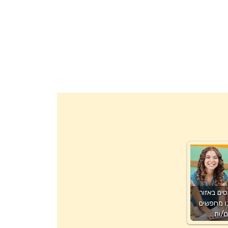
ים באזור
ו מחפשים
ם/ות…