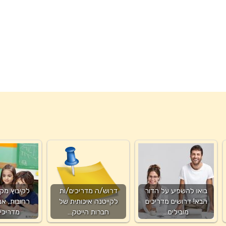
בואו להשפיע על הדור
דרוש/ה מדריכים/ות
לקיבוץ מקס
הבא! דרושים מדריכים
לקייטנה איכותית של
רחובות, אנ
מובילים…
חברות הייטק…
מדריכי