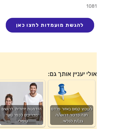
1081
אולי יעניין אותך גם:
לקיבוץ קסום באזור פרדס
הזדמנות ייחודית: דרושים
חנה כרכור דרוש/ה
מדריכים לכפר נוער
גנן/ת לגלאי…
טיפולי…