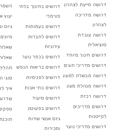
דרושה סייעת לצהרון
השמה 
דרושים בחינוך בלתי
דרושה מדריכה
פורמלי
יעוץ אר
לצהרון
דרושים בעמותות
גיוס ו
דרושה עובדת
דרושים לחברות
מיונים
סוציאלית
עירוניות
שאלות 
דרושים חינוך מיוחד
דרושים בכפר נוער
שאלות 
דרושים מדריכי חוגים
דרושים בריאות הנפש
תהליך 
דרושה מבשלת למעון
דרושים לפנימיות
סוגי ה
דרושה מנהלת מעון
דרושים בתי אבות
איך לח
דרושה רכזת
דרושים סיעוד
שדרוג 
דרושים מדריכים
דרושים בפעוטון
ספקים 
לקייטנות
גיוס אנשי שירות
תוכנת 
דרושים מדריכי נוער
ומכירות