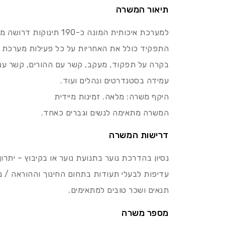
תיאור המשרה
למערכת איכותית המונה כ-190 תינוקות דרושה מנהלת לגיל הרך לקיבוץ שדות ים שליד אור עקיבא.
התפקיד כולל את האחריות על כל פעילות מערכת הגי
בקרה על תפקוד, מעקב, קשר עם ההורים, קשר עם ש
עמידה בסטנדרטים ונהלים ועוד.
היקף משרה: מלאה. זמינות מיידית
המשרה מתאימה לנשים וגברים כאחד.
דרישות המשרה
נסיון בהדרכת נוער בתנועת נוער או בקיבוץ – יתרון
עדיפות לבעלי תעודות בתחום החינוך וההוראה / ניס
תנאים ושכר טובים למתאימים.
מספר משרה