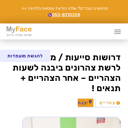
מחפשים עובדים? שלחו הודעת ווטסאפ בלחיצה >>
053-8210209
דרושות סייעות / מובילות
להגשת מועמדות
לרשת צהרונים ביבנה לשעות
הצהריים – אחר הצהריים +
תנאים !
צהריים
יבנה