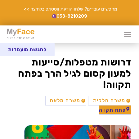
מחפשים עובדים? שלחו הודעת ווטסאפ בלחיצה >>
053-8210209
להגשת מועמדות
דרושות מטפלות/סייעות
למעון קסום לגיל הרך בפתח
תקווה!
משרה חלקית
משרה מלאה
פתח תקווה