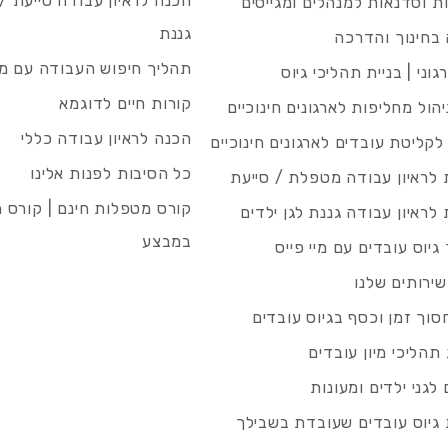
הכנה לראיון עבודה סייעת 
 וסדנאות למנהלים ומגייסים
גננת
בחינוך והדרכה
תהליך חיפוש העבודה עם מיי
גוני | בניית תהליכי גיוס
קורות חיים לדוגמא
ניהול מחליפות לארגונים חינוכיים
הכנה לראיון עבודה כללי
 לקליטת עובדים לארגונים חינוכיים
כל הסיבות לפנות אלינו
לראיון עבודה מטפלת / סייעת
קורס מטפלות חינם | קורס 
לראיון עבודה גננת לגן ילדים
במבצע
גיוס עובדים עם מיי פייס
שירותים שלנו
סוך זמן וכסף בגיוס עובדים
תהליכי מיון עובדים
לגני ילדים ומעונות
גיוס עובדים שעובדת בשבילך