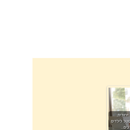
יחודית:
טל לילדים
כים…