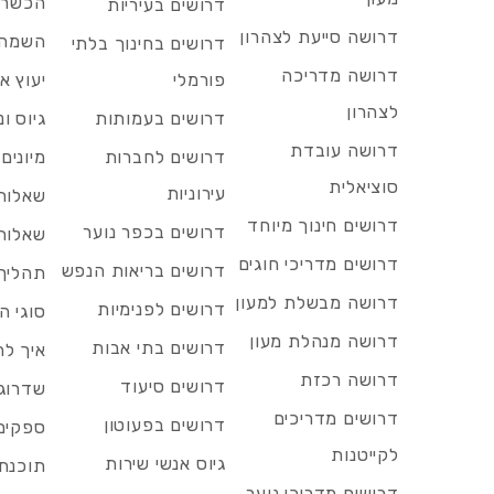
הכשרות
דרושים בעיריות
דרושה סייעת לצהרון
השמה 
דרושים בחינוך בלתי
דרושה מדריכה
פורמלי
יעוץ אר
לצהרון
דרושים בעמותות
גיוס ו
דרושה עובדת
דרושים לחברות
מיונים
סוציאלית
עירוניות
שאלות 
דרושים חינוך מיוחד
דרושים בכפר נוער
שאלות 
דרושים מדריכי חוגים
דרושים בריאות הנפש
תהליך 
דרושה מבשלת למעון
דרושים לפנימיות
סוגי ה
דרושה מנהלת מעון
דרושים בתי אבות
איך לח
דרושה רכזת
דרושים סיעוד
שדרוג 
דרושים מדריכים
דרושים בפעוטון
ספקים 
לקייטנות
גיוס אנשי שירות
תוכנת 
דרושים מדריכי נוער