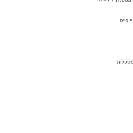
/ מטפלת /
 פייס
מטפלות