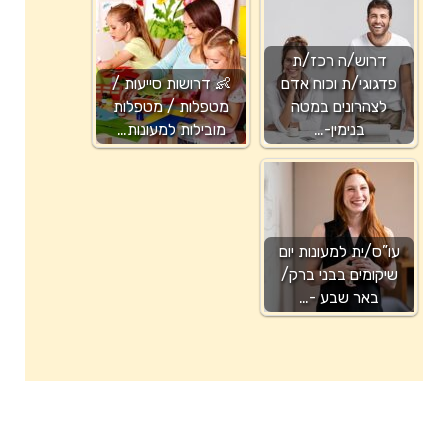
דרוש/ה רכז/ת
פדגוגי/ת וכוח אדם
👶 דרושות סייעות /
לצהרונים במטה
מטפלות / מטפלות
בנימין-…
מובילות למעונות…
עו”ס/ית למעונות יום
שיקומים בבני ברק/
באר שבע -…