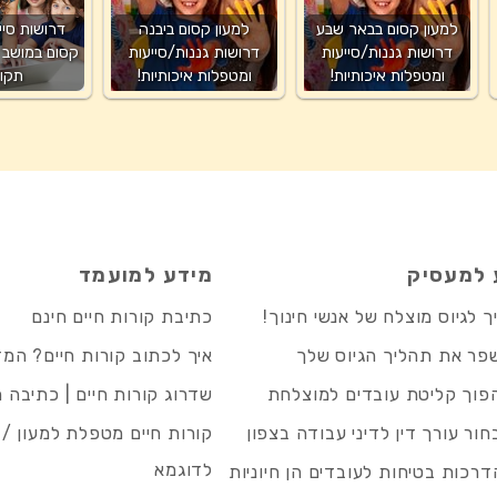
למעון קסום בבאר שבע
למעון קסום ביבנה
דרושות סיי
דרושות גננות/סייעות
דרושות גננות/סייעות
קסום במושב 
ומטפלות איכותיות!
ומטפלות איכותיות!
תקוו
 למעסיק
מידע למועמד
 לגיוס מוצלח של אנשי חינוך!
כתיבת קורות חיים חינם
פר את תהליך הגיוס שלך
איך לכתוב קורות חיים? המ
פוך קליטת עובדים למוצלחת
שדרוג קורות חיים | כתיבה 
חור עורך דין לדיני עבודה בצפון
קורות חיים מטפלת למעון / 
לדוגמא
רכות בטיחות לעובדים הן חיוניות