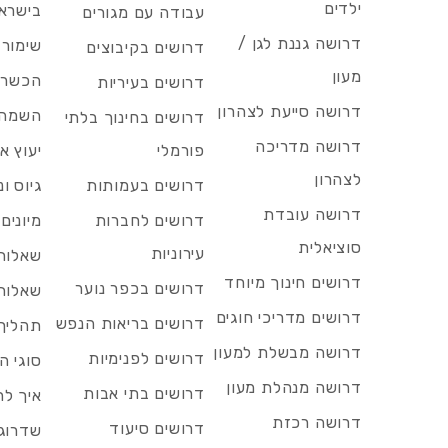
ילדים
בישרא
עבודה עם מגורים
דרושה גננת לגן /
שימור 
דרושים בקיבוצים
מעון
הכשרות
דרושים בעיריות
דרושה סייעת לצהרון
השמה 
דרושים בחינוך בלתי
דרושה מדריכה
פורמלי
יעוץ אר
לצהרון
דרושים בעמותות
גיוס ו
דרושה עובדת
דרושים לחברות
מיונים
סוציאלית
עירוניות
שאלות 
דרושים חינוך מיוחד
דרושים בכפר נוער
שאלות 
דרושים מדריכי חוגים
דרושים בריאות הנפש
תהליך 
דרושה מבשלת למעון
דרושים לפנימיות
סוגי ה
דרושה מנהלת מעון
דרושים בתי אבות
איך לח
דרושה רכזת
דרושים סיעוד
שדרוג 