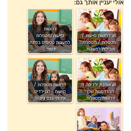
אולי יעניין אותך גם:
דרושות
👶 דרושות סייעות /
סייעות/מטפלות
מטפלות / מטפלות
למעונות קסומים בפתח
מובילות למעונות…
תקווה…
👶 אוהבת ילדים? זו
דרושות מטפלות /
ההזדמנות שלך!
סייעות - לגן ילדים
דרושות מטפלות…
איכותי בנס ציונה!!