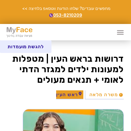
מחפשים עובדים? שלחו הודעת ווטסאפ בלחיצה >>
053-8210209
להגשת מועמדות
דרושות בראש העין | מטפלות
למעונות ילדים למגזר הדתי
לאומי + תנאים מעולים
משרה מלאה
ראש העין