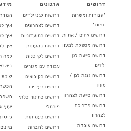
דרושים
ארגונים
מידע
*עבודות ומשרות
דרושות לגני ילדים
המדריך
חמות*
דרושים לצהרונים
איך לש
דרושים אחים / אחיות
דרושים במועדוניות
איך לה
דרושה מטפלת למעון
דרושות במעונות
איך לב
דרושה סייעת לגן
דרושים לקייטנות
למה הד
ילדים
בישרא
עבודה עם מגורים
דרושה גננת לגן /
שימור 
דרושים בקיבוצים
מעון
הכשרות
דרושים בעיריות
דרושה סייעת לצהרון
השמה 
דרושים בחינוך בלתי
דרושה מדריכה
פורמלי
יעוץ אר
לצהרון
דרושים בעמותות
גיוס ו
דרושה עובדת
דרושים לחברות
מיונים