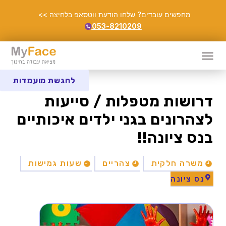
מחפשים עובדים? שלחו הודעת ווטסאפ בלחיצה >>
053-8210209
להגשת מועמדות
דרושות מטפלות / סייעות
לצהרונים בגני ילדים איכותיים
בנס ציונה!!
משרה חלקית
צהריים
שעות גמישות
נס ציונה