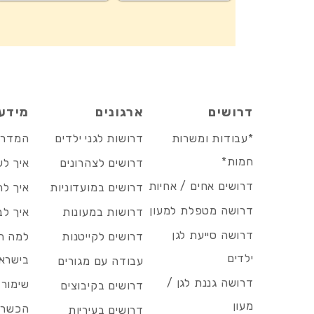
דרושים
ארגונים
מידע
*עבודות ומשרות
דרושות לגני ילדים
המדריך
חמות*
דרושים לצהרונים
איך לש
דרושים אחים / אחיות
דרושים במועדוניות
איך לה
דרושה מטפלת למעון
דרושות במעונות
איך לב
דרושה סייעת לגן
דרושים לקייטנות
למה הד
ילדים
בישרא
עבודה עם מגורים
דרושה גננת לגן /
שימור 
דרושים בקיבוצים
מעון
הכשרות
דרושים בעיריות