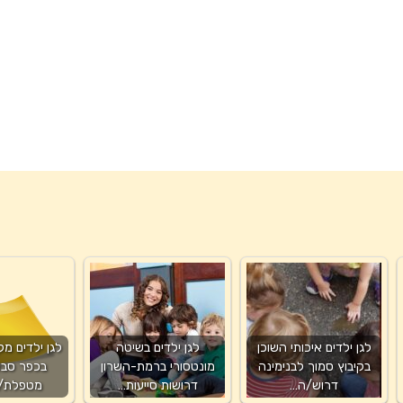
לגן ילדים איכותי השוכן
לגן ילדים בשיטה
לגן ילדים מק
בקיבוץ סמוך לבנימינה
מונטסורי ברמת-השרון
בכפר סבא
דרוש/ה…
דרושות סייעות…
מטפלת/ס