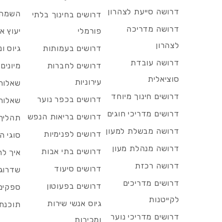
דרושה סייעת לצהרון
השמה 
דרושים בחינוך בלתי
דרושה מדריכה
פורמלי
יעוץ אר
לצהרון
דרושים בעמותות
גיוס ו
דרושה עובדת
דרושים לחברות
מיונים
סוציאלית
עירוניות
שאלות 
דרושים חינוך מיוחד
דרושים בכפר נוער
שאלות 
דרושים מדריכי חוגים
דרושים בריאות הנפש
תהליך 
דרושה מבשלת למעון
דרושים לפנימיות
סוגי ה
דרושה מנהלת מעון
דרושים בתי אבות
איך לח
דרושה רכזת
דרושים סיעוד
שדרוג 
דרושים מדריכים
דרושים בפעוטון
ספקים 
לקייטנות
גיוס אנשי שירות
תוכנת 
דרושים מדריכי נוער
ומכירות