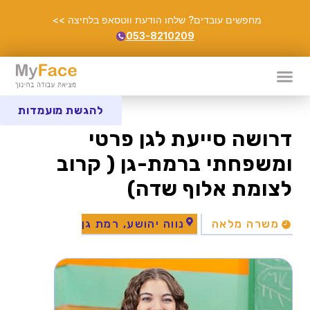
מחפשים עובדים? שלחו הודעת ווטסאפ בלחיצה >>
053-8210209
להגשת מועמדות
דרושה סייעת לגן פרטי
ומשפחתי ברמת-גן ( קרוב
לצומת אלוף שדה)
משרה מלאה
נווה יהושע, רמת גן‭