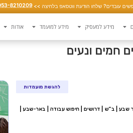
053-8210209
שים עובדים? שלחו הודעת ווטסאפ בלחיצה >>
ם
מידע למעסיק
מידע למועמד
אודות
ם חמים ונעים
להגשת מועמדות
פש מטפלת | באר שבע | ב”ש | דרושים | חיפוש עבודה | באר-שבע |