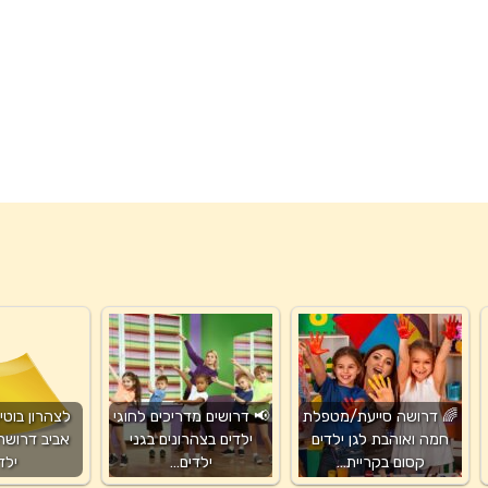
🌈 דרושה סייעת/מטפלת
📢 דרושים מדריכים לחוגי
לצהרון בוטי
חמה ואוהבת לגן ילדים
ילדים בצהרונים בגני
אביב דרושה 
קסום בקריית…
ילדים…
ילד