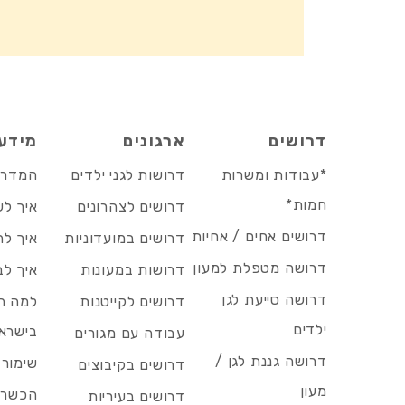
דרושים
ארגונים
מידע
*עבודות ומשרות
דרושות לגני ילדים
המדריך
חמות*
דרושים לצהרונים
איך לש
דרושים אחים / אחיות
דרושים במועדוניות
איך לה
דרושה מטפלת למעון
דרושות במעונות
איך לב
דרושה סייעת לגן
דרושים לקייטנות
למה הד
ילדים
בישרא
עבודה עם מגורים
דרושה גננת לגן /
שימור 
דרושים בקיבוצים
מעון
הכשרות
דרושים בעיריות