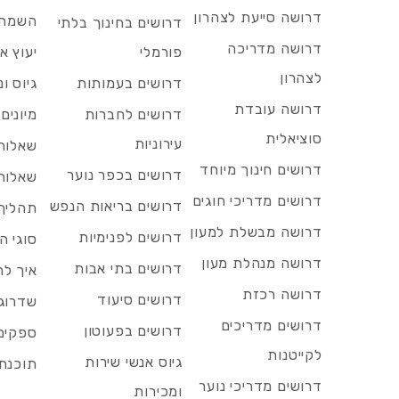
דרושה סייעת לצהרון
השמה 
דרושים בחינוך בלתי
דרושה מדריכה
פורמלי
יעוץ אר
לצהרון
דרושים בעמותות
גיוס ו
דרושה עובדת
דרושים לחברות
מיונים
סוציאלית
עירוניות
שאלות 
דרושים חינוך מיוחד
דרושים בכפר נוער
שאלות 
דרושים מדריכי חוגים
דרושים בריאות הנפש
תהליך 
דרושה מבשלת למעון
דרושים לפנימיות
סוגי ה
דרושה מנהלת מעון
דרושים בתי אבות
איך לח
דרושה רכזת
דרושים סיעוד
שדרוג 
דרושים מדריכים
דרושים בפעוטון
ספקים 
לקייטנות
גיוס אנשי שירות
תוכנת 
דרושים מדריכי נוער
ומכירות