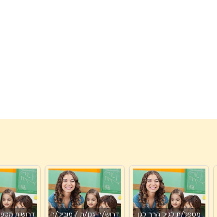
מטפל/ת לגיל הרך לגן
דרוש/ה גנן/ת / מוביל/ה
דרושות מטפלו