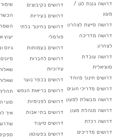
דרושה גננת לגן /
שימור 
דרושים בקיבוצים
מעון
הכשרות
דרושים בעיריות
דרושה סייעת לצהרון
השמה 
דרושים בחינוך בלתי
דרושה מדריכה
פורמלי
יעוץ אר
לצהרון
דרושים בעמותות
גיוס ו
דרושה עובדת
דרושים לחברות
מיונים
סוציאלית
עירוניות
שאלות 
דרושים חינוך מיוחד
דרושים בכפר נוער
שאלות 
דרושים מדריכי חוגים
דרושים בריאות הנפש
תהליך 
דרושה מבשלת למעון
דרושים לפנימיות
סוגי ה
דרושה מנהלת מעון
דרושים בתי אבות
איך לח
דרושה רכזת
דרושים סיעוד
שדרוג 
דרושים מדריכים
דרושים בפעוטון
ספקים 