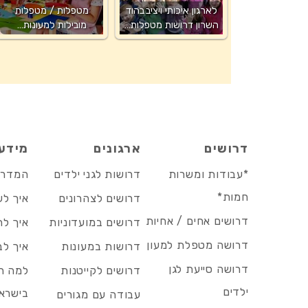
לארגון איכותי ויציב בהוד
מטפלות / מטפלות
השרון דרושות מטפלות…
מובילות למעונות…
דרושים
ארגונים
מידע
*עבודות ומשרות
דרושות לגני ילדים
המדריך
חמות*
דרושים לצהרונים
איך לש
דרושים אחים / אחיות
דרושים במועדוניות
איך לה
דרושה מטפלת למעון
דרושות במעונות
איך לב
דרושה סייעת לגן
דרושים לקייטנות
למה הד
ילדים
בישרא
עבודה עם מגורים