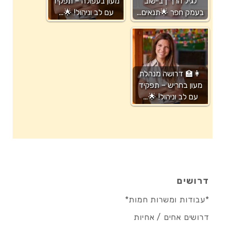
לגיל הרך | ביישוב
מעון בעפולה – תפקיד
בעמק חפר 🌟תנאים…
עם לב וניהול! 🌟…
👩‍🏫 דרושה מנהלת
מעון בחריש – תפקיד
עם לב וניהול! 🌟…
דרושים
*עבודות ומשרות חמות*
דרושים אחים / אחיות