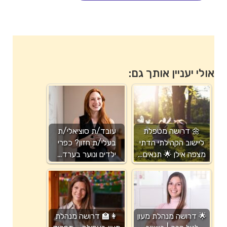
אולי יעניין אותך גם:
🌼 דרושה מטפלת
עובד/ת סוציאלי/ת
ליישוב הקהילתי הדתי
בעלי/ת חזון? כפרי
מצפה אילן 🌟 תנאים…
ילדים ונוער בערד…
🌟 דרושה מנהלת מעון
👩‍🏫 דרושה מנהלת