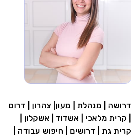
דרושה | מנהלת | מעון| צהרון | דרום
| קרית מלאכי | אשדוד | אשקלון |
קרית גת | דרושים | חיפוש עבודה |