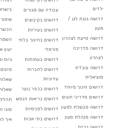
ילדים
בישרא
עבודה עם מגורים
דרושה גננת לגן /
שימור 
דרושים בקיבוצים
מעון
הכשרות
דרושים בעיריות
דרושה סייעת לצהרון
השמה 
דרושים בחינוך בלתי
דרושה מדריכה
פורמלי
יעוץ אר
לצהרון
דרושים בעמותות
גיוס ו
דרושה עובדת
דרושים לחברות
מיונים
סוציאלית
עירוניות
שאלות 
דרושים חינוך מיוחד
דרושים בכפר נוער
שאלות 
דרושים מדריכי חוגים
דרושים בריאות הנפש
תהליך 
דרושה מבשלת למעון
דרושים לפנימיות
סוגי ה
דרושה מנהלת מעון
דרושים בתי אבות
איך לח
דרושה רכזת