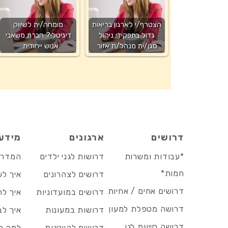
הצטרף/י לארגון בריאות
מומחה/ית לשיווק
גדול בתפקידי ניהול
דיגיטלי? חברת משאבי
סגן/ית מנהל/ת אזור
אנוש ייחודית…
דרושים
ארגונים
מידע
*עבודות ומשרות
דרושות לגני ילדים
המדריך
חמות*
דרושים לצהרונים
איך לש
דרושים אחים / אחיות
דרושים במועדוניות
איך לה
דרושה מטפלת למעון
דרושות במעונות
איך לב
דרושה סייעת לגן
דרושים לקייטנות
למה הד