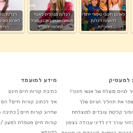
לארגון חינוכי טיפולי ייחודי
רכז/ת מנהלית לאגף
רכז/ת משא
דרוש/ה רכז/ת
משאבי אנוש בארגון מוביל
לארגון מוביל
חינוכי/ת…
-החלפה לחל"ד
הזדמנ
 למעסיק
מידע למועמד
 לגיוס מוצלח של אנשי חינוך!
כתיבת קורות חיים חינם
פר את תהליך הגיוס שלך
איך לכתוב קורות חיים? המ
פוך קליטת עובדים למוצלחת
שדרוג קורות חיים | כתיבה 
חור עורך דין לדיני עבודה בצפון
קורות חיים מטפלת למעון / 
לדוגמא
רכות בטיחות לעובדים הן חיוניות