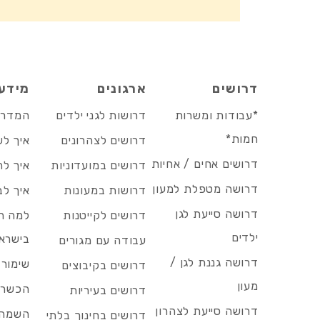
דרושים
ארגונים
מידע
*עבודות ומשרות
דרושות לגני ילדים
המדריך
חמות*
דרושים לצהרונים
איך לש
דרושים אחים / אחיות
דרושים במועדוניות
איך לה
דרושה מטפלת למעון
דרושות במעונות
איך לב
דרושה סייעת לגן
דרושים לקייטנות
למה הד
ילדים
בישרא
עבודה עם מגורים
דרושה גננת לגן /
שימור 
דרושים בקיבוצים
מעון
הכשרות
דרושים בעיריות
דרושה סייעת לצהרון
השמה 
דרושים בחינוך בלתי