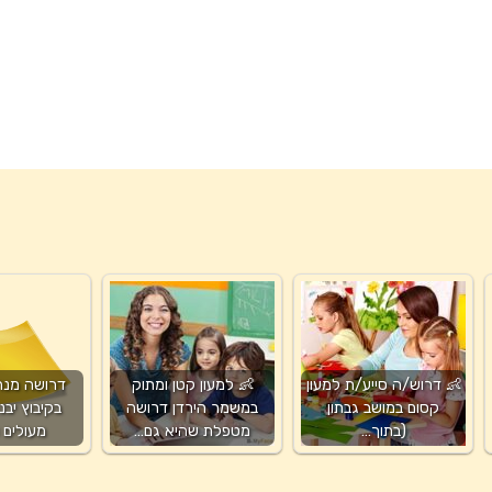
👶 דרוש/ה סייע/ת למעון
👶 למעון קטן ומתוק
דרושה מנה
קסום במושב גבתון
במשמר הירדן דרושה
בקיבוץ יבנ
(בתוך…
מטפלת שהיא גם…
מעולים 