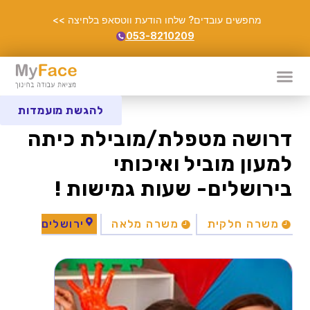
מחפשים עובדים? שלחו הודעת ווטסאפ בלחיצה >>
053-8210209
להגשת מועמדות
דרושה מטפלת/מובילת כיתה
למעון מוביל ואיכותי
בירושלים- שעות גמישות !
משרה חלקית
משרה מלאה
ירושלים