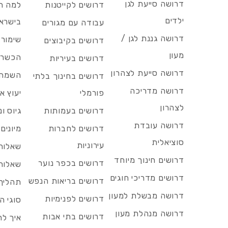
דרושה סייעת לגן
דרושים לקייטנות
למה הד
ילדים
בישרא
עבודה עם מגורים
דרושה גננת לגן /
שימור 
דרושים בקיבוצים
מעון
הכשרות
דרושים בעיריות
דרושה סייעת לצהרון
השמה 
דרושים בחינוך בלתי
דרושה מדריכה
פורמלי
יעוץ אר
לצהרון
דרושים בעמותות
גיוס ו
דרושה עובדת
דרושים לחברות
מיונים
סוציאלית
עירוניות
שאלות 
דרושים חינוך מיוחד
דרושים בכפר נוער
שאלות 
דרושים מדריכי חוגים
דרושים בריאות הנפש
תהליך 
דרושה מבשלת למעון
דרושים לפנימיות
סוגי ה
דרושה מנהלת מעון
דרושים בתי אבות
איך לח