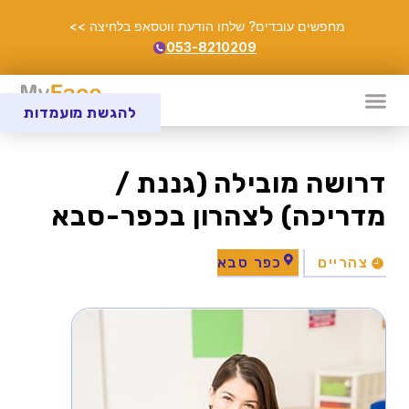
מחפשים עובדים? שלחו הודעת ווטסאפ בלחיצה >>
053-8210209
להגשת מועמדות
דרושה מובילה (גננת /
מדריכה) לצהרון בכפר-סבא
צהריים
כפר סבא