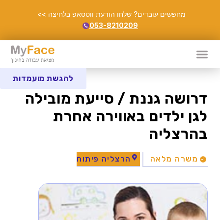
מחפשים עובדים? שלחו הודעת ווטסאפ בלחיצה >>
053-8210209
להגשת מועמדות
דרושה גננת / סייעת מובילה
לגן ילדים באווירה אחרת
בהרצליה
משרה מלאה
הרצליה פיתוח