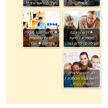
משרה…
הולך להיראות אחרת!
🌟דרוש/ה גננת
🌟 דרושה גננת מובילה
מוסמכת / סייעת
לגן ילדים מקסים
מובילה לגן ילדים בגני…
בקדימה 🌟 שכר…
לגן פרטי בהרצליה
דרושה גננת מוסמכת /
מטפלת בעלת…