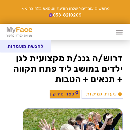
מחפשים עובדים? שלחו הודעת ווטסאפ בלחיצה >>
053-8210209
להגשת מועמדות
דרוש/ה גננ/ת מקצועית לגן
ילדים במושב ליד פתח תקווה
+ תנאים + הטבות
שעות גמישות
כפר סירקין