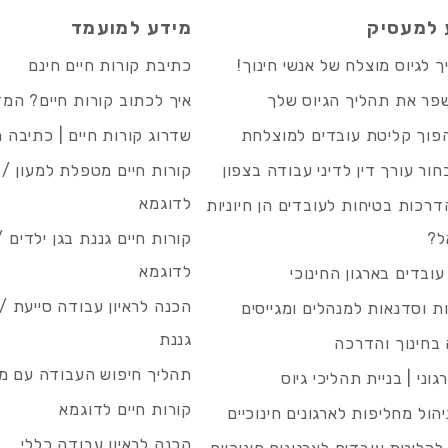
 למעסיק
מידע למועמד
 לגיוס מוצלח של אנשי חינוך!
כתיבת קורות חיים חינם
פר את תהליך הגיוס שלך
איך לכתוב קורות חיים? המ
פוך קליטת עובדים למוצלחת
שדרוג קורות חיים | כתיבה 
חור עורך דין לדיני עבודה בצפון
קורות חיים מטפלת למעון / 
לדוגמא
רכות בטיחות לעובדים הן חיוניות
ל?
קורות חיים גננת בגן ילדים /
לדוגמא
עובדים בארגון החינוכי
הכנה לראיון עבודה סייעת 
 וסדנאות למנהלים ומגייסים
גננת
בחינוך והדרכה
תהליך חיפוש העבודה עם מיי
גוני | בניית תהליכי גיוס
קורות חיים לדוגמא
ניהול מחליפות לארגונים חינוכיים
הכנה לראיון עבודה כללי