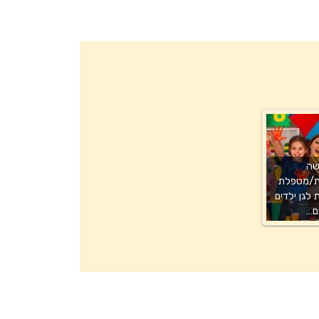
שה
ת/מטפלת
לגן ילדים
ם…