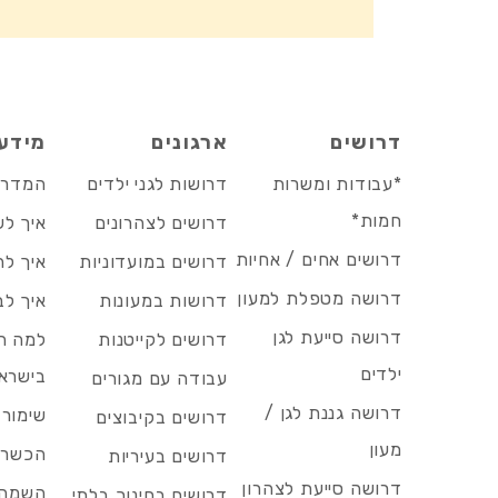
דרושים
ארגונים
מידע
*עבודות ומשרות
דרושות לגני ילדים
המדריך
חמות*
דרושים לצהרונים
איך לש
דרושים אחים / אחיות
דרושים במועדוניות
איך לה
דרושה מטפלת למעון
דרושות במעונות
איך לב
דרושה סייעת לגן
דרושים לקייטנות
למה הד
ילדים
בישרא
עבודה עם מגורים
דרושה גננת לגן /
שימור 
דרושים בקיבוצים
מעון
הכשרות
דרושים בעיריות
דרושה סייעת לצהרון
השמה 
דרושים בחינוך בלתי