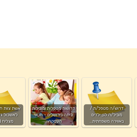
דרוש/ה מטפל/ת /
דרושות מטפלות ומובילות
אשת צוות ח
מוביל/ה לגן ילדים
כיתה בירושלים – תנאי
לאשכול גנ
באווירה משפחתית…
העסקה…
מצליח (