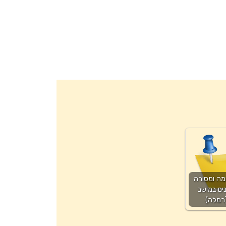
מה ומסורה
ים במושב
רמלה)