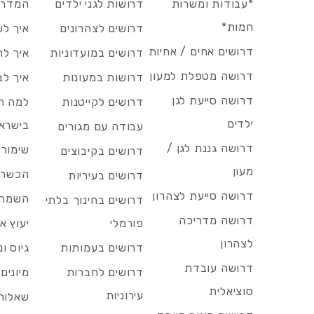
*עבודות ומשרות
דרושות לגני ילדים
המדריך
חמות*
דרושים לצהרונים
איך לש
דרושים אחים / אחיות
דרושים במועדוניות
איך לה
דרושה מטפלת למעון
דרושות במעונות
איך לב
דרושה סייעת לגן
דרושים לקייטנות
למה הד
ילדים
בישרא
עבודה עם מגורים
דרושה גננת לגן /
שימור 
דרושים בקיבוצים
מעון
הכשרות
דרושים בעיריות
דרושה סייעת לצהרון
השמה 
דרושים בחינוך בלתי
דרושה מדריכה
פורמלי
יעוץ אר
לצהרון
דרושים בעמותות
גיוס ו
דרושה עובדת
דרושים לחברות
מיונים
סוציאלית
עירוניות
שאלות 