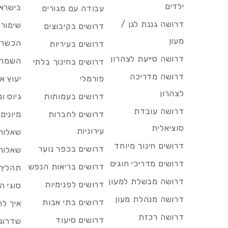
ילדים
בישרא
עבודה עם מגורים
דרושה גננת לגן /
שימור 
דרושים בקיבוצים
מעון
הכשרות
דרושים בעיריות
דרושה סייעת לצהרון
השמה 
דרושים בחינוך בלתי
דרושה מדריכה
פורמלי
יעוץ אר
לצהרון
דרושים בעמותות
גיוס ו
דרושה עובדת
דרושים לחברות
מיונים
סוציאלית
עירוניות
שאלות 
דרושים חינוך מיוחד
דרושים בכפר נוער
שאלות 
דרושים מדריכי חוגים
דרושים בריאות הנפש
תהליך 
דרושה מבשלת למעון
דרושים לפנימיות
סוגי ה
דרושה מנהלת מעון
דרושים בתי אבות
איך לח
דרושה רכזת
דרושים סיעוד
שדרוג 