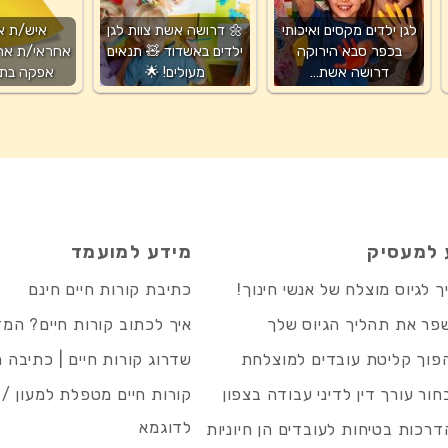
לגן ילדים מקסים ואיכותי
🌼 דרושה אשת צוות לגן
איש/ת א
בכפר סבא הירוקה
ילדים באשדוד 🧸 תנאים
אחראי/ת אח
דרושה אשת…
מעולים! 🌟
אפקה בתל
 למעסיק
מידע למועמד
 לגיוס מוצלח של אנשי חינוך!
כתיבת קורות חיים חינם
פר את תהליך הגיוס שלך
איך לכתוב קורות חיים? המ
פוך קליטת עובדים למוצלחת
שדרוג קורות חיים | כתיבה 
חור עורך דין לדיני עבודה בצפון
קורות חיים מטפלת למעון / 
לדוגמא
רכות בטיחות לעובדים הן חיוניות