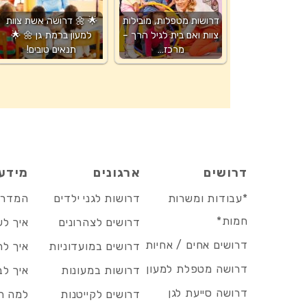
דרושות מטפלות, מובילות
🌟 🌼 דרושה אשת צוות
צוות ואם בית לגיל הרך –
למעון ברמת גן 🌼 🌟
מרכז…
תנאים טובים!
דרושים
ארגונים
מידע
*עבודות ומשרות
דרושות לגני ילדים
המדריך
חמות*
דרושים לצהרונים
איך לש
דרושים אחים / אחיות
דרושים במועדוניות
איך לה
דרושה מטפלת למעון
דרושות במעונות
איך לב
דרושה סייעת לגן
דרושים לקייטנות
למה הד