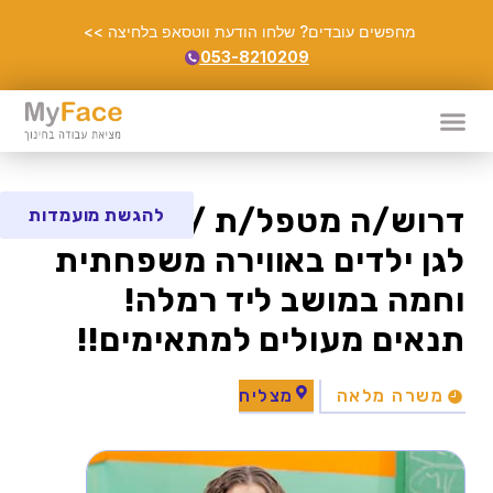
מחפשים עובדים? שלחו הודעת ווטסאפ בלחיצה >>
053-8210209
דרוש/ה מטפל/ת / מוביל/ה
להגשת מועמדות
לגן ילדים באווירה משפחתית
וחמה במושב ליד רמלה!
תנאים מעולים למתאימים!!
משרה מלאה
מצליח