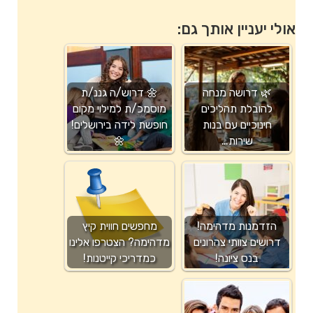
אולי יעניין אותך גם:
🌿 דרושה מנחה
🌼 דרוש/ה גננ/ת
להובלת תהליכים
מוסמכ/ת למילוי מקום
חינוכיים עם בנות
חופשת לידה בירושלים!
שירות…
🌼
הזדמנות מדהימה!
מחפשים חווית קיץ
דרושים צוותי צהרונים
מדהימה? הצטרפו אלינו
בנס ציונה!
כמדריכי קייטנות!