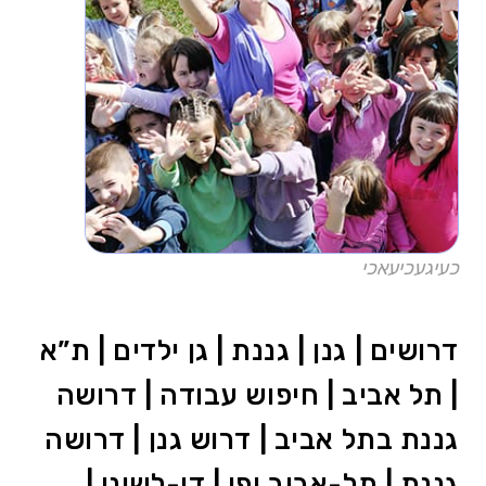
כעיגעכיעאכי
דרושים | גנן | גננת | גן ילדים | ת”א
| תל אביב | חיפוש עבודה | דרושה
גננת בתל אביב | דרוש גנן | דרושה
גננת | תל-אביב יפו | דו-לשוני |