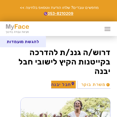
מחפשים עובדים? שלחו הודעת ווטסאפ בלחיצה >>
053-8210209
להגשת מועמדות
דרוש/ה גננ/ת להדרכה
בקייטנות הקיץ לישובי חבל
יבנה
משרת בוקר
חבל יבנה