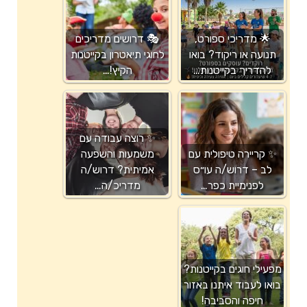
🌟 מדריכי ספורט,
🎭 דרושים מדריכים
תנועה או ריקוד? בואו
לחוגי תיאטרון בקייטנות
להדריך בקייטנות…
הקיץ!…
✨ רוצה עבודה עם
✨ קריירה טיפולית עם
משמעות והשפעה
לב – דרוש/ה עו״ס
אמיתית? דרוש/ה
לפנימיית כפר…
מדריכ/ה…
מפעילי חוגים בקייטנות?
בואו לעבוד איתנו באזור
חיפה והסביבה!