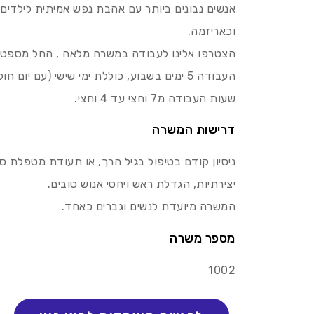
אנשים נבונים ביותר עם אהבת נפש אמיתית לילדים ו
וכאריזמה.
הצטרפו אלינו לעבודה במשרה מלאה , החל מספטמב
העבודה 5 ימים בשבוע, כוללת ימי שישי (עם יום חול חופשי באמצע השבוע)
שעות העבודה מ7 וחצי עד 4 וחצי.
דרישות המשרה
ניסיון קודם בטיפול בגיל הרך, או תעודת מטפלת סוג 1/2- יתרון (אך ניתן גם ללא ניס
יצירתיות, הגדלת ראש ויחסי אנוש טובים.
המשרה מיועדת לנשים וגברים כאחד.
מספר משרה
1002