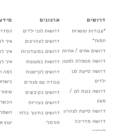
דרושים
ארגונים
מידע
*עבודות ומשרות
דרושות לגני ילדים
המדריך
חמות*
דרושים לצהרונים
איך לש
דרושים אחים / אחיות
דרושים במועדוניות
איך לה
דרושה מטפלת למעון
דרושות במעונות
איך לב
דרושה סייעת לגן
דרושים לקייטנות
למה הד
ילדים
בישרא
עבודה עם מגורים
דרושה גננת לגן /
שימור 
דרושים בקיבוצים
מעון
הכשרות
דרושים בעיריות
דרושה סייעת לצהרון
השמה 
דרושים בחינוך בלתי
דרושה מדריכה
פורמלי
יעוץ אר
לצהרון