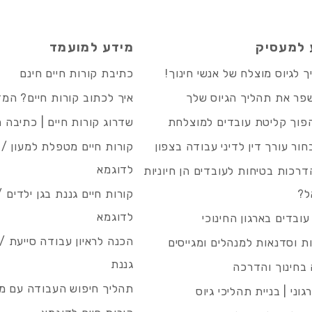
 למעסיק
מידע למועמד
 לגיוס מוצלח של אנשי חינוך!
כתיבת קורות חיים חינם
פר את תהליך הגיוס שלך
איך לכתוב קורות חיים? המ
פוך קליטת עובדים למוצלחת
שדרוג קורות חיים | כתיבה 
חור עורך דין לדיני עבודה בצפון
קורות חיים מטפלת למעון / 
לדוגמא
רכות בטיחות לעובדים הן חיוניות
ל?
קורות חיים גננת בגן ילדים /
לדוגמא
עובדים בארגון החינוכי
הכנה לראיון עבודה סייעת 
 וסדנאות למנהלים ומגייסים
גננת
בחינוך והדרכה
תהליך חיפוש העבודה עם מיי
גוני | בניית תהליכי גיוס