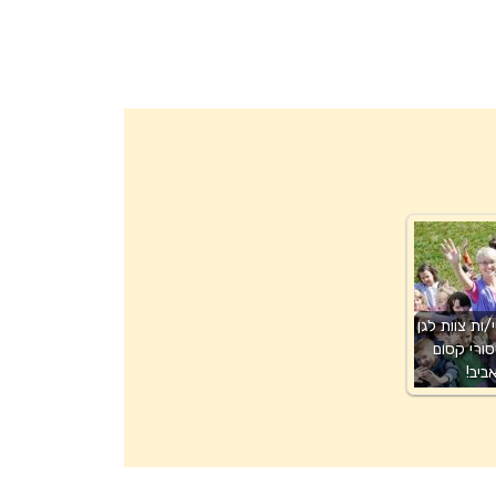
ות צוות לגן
סורי קסום
ביב!