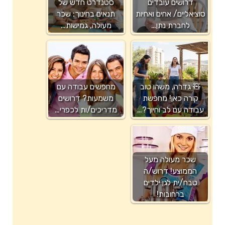
דרושים עובדים
סטנדרט חדש של
סוציאליים/ אחים ואחיות
תנאים בחינוך: שכר
לחברת נתן…
מעולה, גמישות…
🧸 גדרה, משהו טוב
מחפשים עבודה עם
קורה כאן! מחפשת
משמעות? דרושים
עבודה עם לב וחיוך?…
מדריכים/ות לכפרי…
שכר מעולה מעל
הממוצע! דרוש/ה
טבח/ית לגן ילדים
ברחובות!