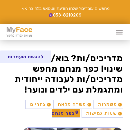
מחפשים עובדים? שלחו הודעת ווטסאפ בלחיצה >>
053-8210209
מדריכים/ות? בוא/י לעשות
להגשת מועמדות
שינוי! כפר מנחם מחפש
מדריכים/ות לעבודה ייחודית
ומתגמלת עם ילדים ונוער!
משמרות
משרה מלאה
צהריים
שעות גמישות
כפר מנחם