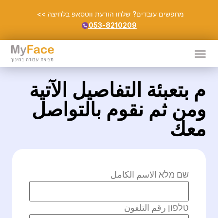
מחפשים עובדים? שלחו הודעת ווטסאפ בלחיצה >>
053-8210209
م بتعبئة التفاصيل الآتية
ومن ثم نقوم بالتواصل
معك
שם מלא الاسم الكامل
טלפון رقم التلفون