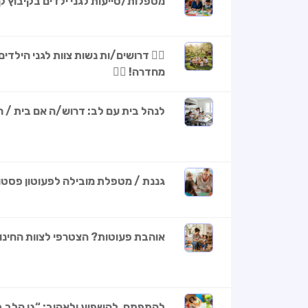
מטפלות/סייעות לגני ילדים בקיבוץ ק
🧚‍♀️ דרושים/ות נשות צוות לגני הילד
מחדרה! 🧚‍♀️
לנהל בית עם לב: דרוש/ה אם בית / 
גננת / מטפלת מובילה לפעוטון פסטור
אוהבת פעוטות? הצטרפי לצוות החינוכ
להתפתח, להשפיע ולאהוב: “גן הלב 