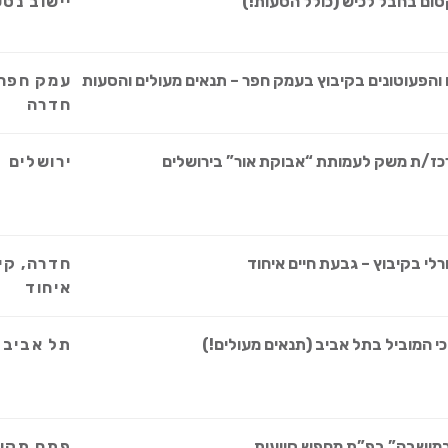
סום בחבל לכיש (כולל הסעות!)
יישוב נט
ים והפעוטונים בקיבוץ בעמק חפר – תנאים מעולים והסעות
עמק חפר,
חדרה
רכז/ת משק לעמותת “אבוקת אור” בירושלים
ירושלים
לי בקיבוץ – גבעת חיים איחוד
חדרה, קי
איחוד
י המוביל בתל אביב (תנאים מעולים!)
תל אביב
במושבה” בפ”ת מחפש סייעות
פתח תקווה