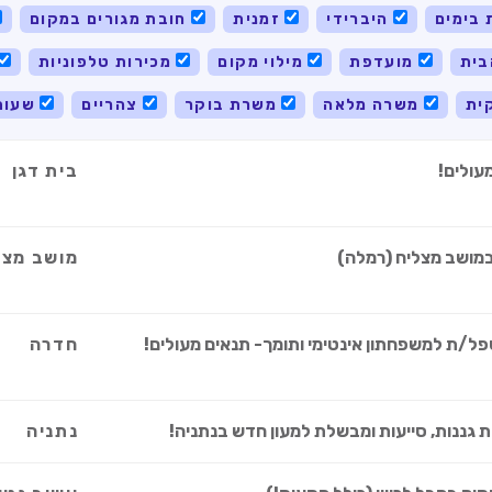
 בימים
היברידי
זמנית
חובת מגורים במקום
ית
מועדפת
מילוי מקום
מכירות טלפוניות
ית
משרה מלאה
משרת בוקר
צהריים
שעות
עולים!
בית דגן
במושב מצליח (רמלה)
מושב מצל
/ת למשפחתון אינטימי ותומך- תנאים מעולים!
חדרה
ת גננות, סייעות ומבשלת למעון חדש בנתניה!
נתניה