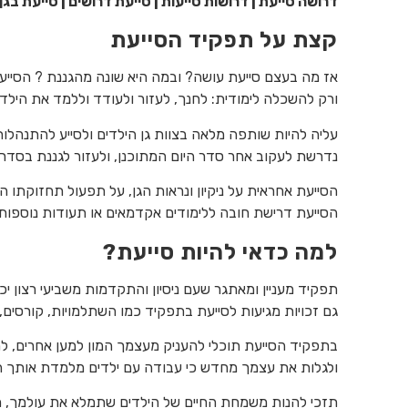
דרושה סייעת | דרושות סייעות | סייעת דרושים | סייעת בגן 
קצת על תפקיד הסייעת
אז מה בעצם סייעת עושה? ובמה היא שונה מהגננת ? הסייע
ורק להשכלה לימודית: לחנך, לעזור ולעודד וללמד את היל
עליה להיות שותפה מלאה בצוות גן הילדים ולסייע להתנהלות 
נדרשת לעקוב אחר סדר היום המתוכנן, ולעזור לגננת בסדר ה
הסייעת אחראית על ניקיון ונראות הגן, על תפעול תחזוקתו השו
הסייעת דרישת חובה ללימודים אקדמאים או תעודות נוספות.
למה כדאי להיות סייעת?
תפקיד מעניין ומאתגר שעם ניסיון והתקדמות משביעי רצון יכ
גם זכויות מגיעות לסייעת בתפקיד כמו השתלמויות, קורסים, 
בתפקיד הסייעת תוכלי להעניק מעצמך המון למען אחרים, ל
ולגלות את עצמך מחדש כי עבודה עם ילדים מלמדת אותך 
תזכי להנות משמחת החיים של הילדים שתמלא את עולמך,