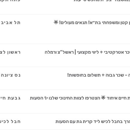
 קטן ומשפחתי בת״א! תנאים מעולים! 🌟
תל אביב
כר אטרקטיבי + ליווי מקצועי | ראשל”צ ורמלה
ראשון לצי
ה – שכר גבוה + תשלום בחופשות!
נס ציונה
יים איחוד 🌟 הצטרפו לצוות החינוכי שלנו ✨ הסעות
גבעת חיי
הרך בחבל לכיש ליד קרית גת עם הסעות
חבל לכיש