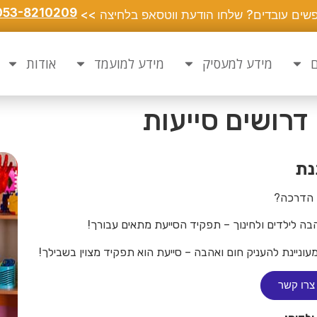
053-8210209
שים עובדים? שלחו הודעת ווטסאפ בלחיצה >>
ם
מידע למעסיק
מידע למועמד
אודות
 דרושים סייעות
נת
ו הדרכה?
ה לילדים ולחינוך – תפקיד הסייעת מתאים עבורך!
וניינת להעניק חום ואהבה – סייעת הוא תפקיד מצוין בשבילך!
צרו קשר