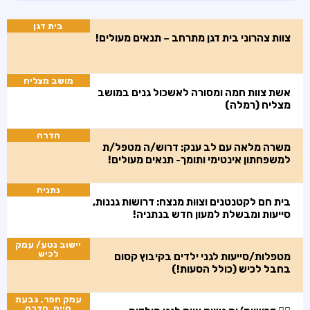
בית דגן
צוות צהרוני בית דגן מתרחב – תנאים מעולים!
מושב מצליח
אשת צוות חמה ומסורה לאשכול גנים במושב
מצליח (רמלה)
חדרה
משרה מלאה עם לב ענק: דרוש/ה מטפל/ת
למשפחתון אינטימי ותומך- תנאים מעולים!
נתניה
בית חם לקטנטנים וצוות מנצח: דרושות גננות,
סייעות ומבשלת למעון חדש בנתניה!
יישוב נטע/ עמק
לכיש
מטפלות/סייעות לגני ילדים בקיבוץ קסום
בחבל לכיש (כולל הסעות!)
עמק חפר, גבעת
חיים, חדרה