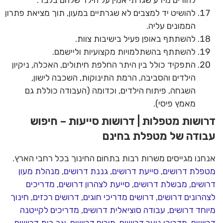
להורים מידע שגרתי אמין על הילד שלהם בלבד.
להושיט יד למצבים לא שגרתיים במעון, תוך מציאת פתרון
הממונים עליה.
להשתתף באופן פעיל בישיבות צוות.
להשתתף בהשתלמויות מקצועיות וליישמם.
התפקיד כולל בין היתר החלפת חיתולים, האכלה, ניקיון
הילדים והסביבה, הרמת התינוקות, השכבה לישון,
השגחה, פיתוח הילדים, וכדומה (העבודה כוללת גם
מאמץ פיסי).
דרושות מטפלות | דרושות סייעות – חיפוש
עבודה של מטפלת בחינם
אנחנו מגייסים משרות רבות בתחום החינוך בכל רחבי הארץ.
מטפלת דרושים
,
סייעת דרושים
,
גננת דרושים
,
מנהלת מעון
דרושים
,
מבשלת דרושים
,
סייעת לצהרון דרושים
,
מדריכים
לצהרונים דרושים
,
דרושים מדריכי חוגים
,
דרושים רכזים
,
חינוך
מיוחד דרושים
,
עבודה סוציאלית דרושים
,
מדריכים לקייטנה