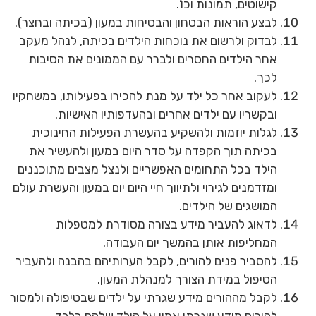
קישוטים, תמונות וכו’.
לבצע הוראות הבטחון והבטיחות במעון (בכיתה ובחצר).
לבדוק ולרשום את נוכחות הילדים בכיתה, לנהל מעקב
אחר הילדים החסרים ולברר עם הממונים את הסיבות
לכך.
לעקוב אחר כל ילד על מנת להכירו בפעילותו, במשחקיו
ובקשריו עם ילדים אחרים ובהעדפותיו האישיות.
לגלות יוזמות ולהשקיע בהעשרת הפעילות החינוכית
בכיתה תוך הקפדה על סדר היום במעון ולהעשיר את
הילד בכל התחומים האפשריים ולנצל מצבים מתוכננים
ומזדמנים לגירוי ולתיווך חיי היום יום במעון והעשרת עולם
המושגים של הילדים.
לדאוג להעביר מידע בצורה מסודרת למטפלות
המחליפות אותן בהמשך יום העבודה.
להסביר פנים להורים, לקבל הערותיהם בהבנה ולהעביר
הטיפול במידת הצורך למנהלת המעון.
לקבל מההורים מידע שגרתי על ילדים שבטיפולה ולמסור