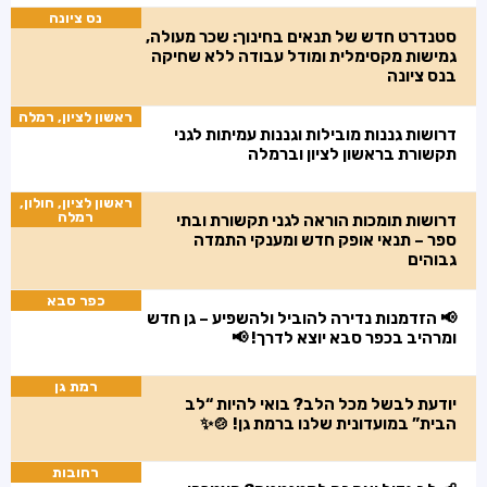
נס ציונה
סטנדרט חדש של תנאים בחינוך: שכר מעולה,
גמישות מקסימלית ומודל עבודה ללא שחיקה
בנס ציונה
ראשון לציון, רמלה
דרושות גננות מובילות וגננות עמיתות לגני
תקשורת בראשון לציון וברמלה
ראשון לציון, חולון,
רמלה
דרושות תומכות הוראה לגני תקשורת ובתי
ספר – תנאי אופק חדש ומענקי התמדה
גבוהים
כפר סבא
📢 הזדמנות נדירה להוביל ולהשפיע – גן חדש
ומרהיב בכפר סבא יוצא לדרך! 📢
רמת גן
יודעת לבשל מכל הלב? בואי להיות “לב
הבית” במועדונית שלנו ברמת גן! 🍲✨
רחובות