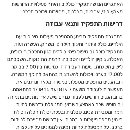
האתגרים הם שהתפקיד כולל בין היתר פעילויות הדורשות
מאמץ פיזי, אחריות, סבלנות, מחויבות ויכולת הכלה.
דרישות התפקיד ותנאי עבודה
במסגרת התפקיד תבצע המטפלת פעילות חינוכית עם
הילדים, כולל פיתוח וחינוך הילדים, משחק, העשרה ועוד.
התפקיד כולל גם טיפול פיסי בילדים כגון החלפת חיתולים,
האכלה, ניקיון הילדים והסביבה, הרמת התינוקות, השכבתם
לישון, השגחה.. שעות העבודה הן גמישות בין 7:00 בבוקר
ל17:00 בערב, ויכולות להשתנות בהתאם להיקף המשרה.
רוב הגנים מחפשים מטפלת במשרה מלאה ונותנים את
האפשרות לעבודה משעה 7 או 8 ועד 16 או 17 בהתאמה.
ברוב הגנים דורשים לעבוד גם יום שישי, אך נותנים בתמורה
יום חופש שלם באמצע השבוע. המטפלת נדרשת להיות
חמה ומסבירת פנים, סבלנית ובעלת יכולת הכלה ויכולת
ביצוע מספר פעולות בו זמנית. אין דרישה מחייבת לניידות
ברכב. על המטפלת להיות זמינה לממונים עלייה, לצוות