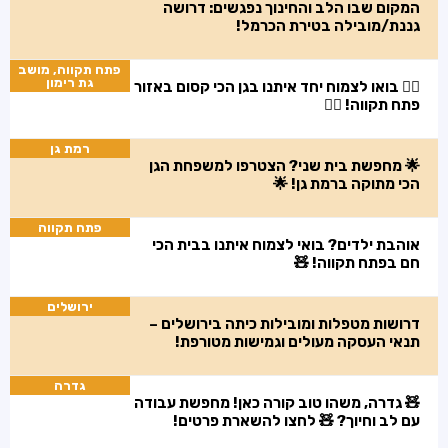
המקום שבו הלב והחינוך נפגשים: דרושה
גננת/מובילה בטירת הכרמל!
פתח תקווה, מושב
גת רימון
🧚‍♀️ בואו לצמוח יחד איתנו בגן הכי קסום באזור
פתח תקווה! 🧚‍♀️
רמת גן
🌟 מחפשת בית שני? הצטרפו למשפחת הגן
הכי מתוקה ברמת גן! 🌟
פתח תקווה
אוהבת ילדים? בואי לצמוח איתנו בבית הכי
חם בפתח תקווה! 🧸
ירושלים
דרושות מטפלות ומובילות כיתה בירושלים –
תנאי העסקה מעולים וגמישות מטורפת!
גדרה
🧸 גדרה, משהו טוב קורה כאן! מחפשת עבודה
עם לב וחיוך? 🧸 לחצו להשארת פרטים!