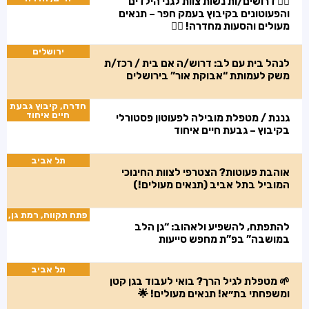
🧚‍♀️ דרושים/ות נשות צוות לגני הילדים
והפעוטונים בקיבוץ בעמק חפר – תנאים
מעולים והסעות מחדרה! 🧚‍♀️
ירושלים
לנהל בית עם לב: דרוש/ה אם בית / רכז/ת
משק לעמותת “אבוקת אור” בירושלים
חדרה, קיבוץ גבעת
חיים איחוד
גננת / מטפלת מובילה לפעוטון פסטורלי
בקיבוץ – גבעת חיים איחוד
תל אביב
אוהבת פעוטות? הצטרפי לצוות החינוכי
המוביל בתל אביב (תנאים מעולים!)
פתח תקווה, רמת גן,
להתפתח, להשפיע ולאהוב: “גן הלב
במושבה” בפ”ת מחפש סייעות
תל אביב
🌱 מטפלת לגיל הרך? בואי לעבוד בגן קטן
ומשפחתי בת״א! תנאים מעולים! 🌟