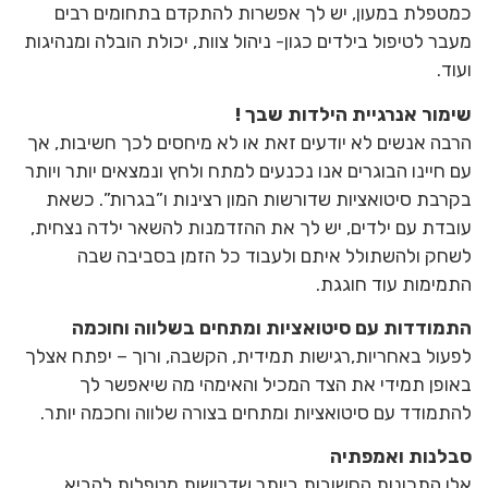
כמטפלת במעון, יש לך אפשרות להתקדם בתחומים רבים
מעבר לטיפול בילדים כגון- ניהול צוות, יכולת הובלה ומנהיגות
ועוד.
שימור אנרגיית הילדות שבך !
הרבה אנשים לא יודעים זאת או לא מיחסים לכך חשיבות, אך
עם חיינו הבוגרים אנו נכנעים למתח ולחץ ונמצאים יותר ויותר
בקרבת סיטואציות שדורשות המון רצינות ו”בגרות”. כשאת
עובדת עם ילדים, יש לך את ההזדמנות להשאר ילדה נצחית,
לשחק ולהשתולל איתם ולעבוד כל הזמן בסביבה שבה
התמימות עוד חוגגת.
התמודדות עם סיטואציות ומתחים בשלווה וחוכמה
לפעול באחריות,רגישות תמידית, הקשבה, ורוך – יפתח אצלך
באופן תמידי את הצד המכיל והאימהי מה שיאפשר לך
להתמודד עם סיטואציות ומתחים בצורה שלווה וחכמה יותר.
סבלנות ואמפתיה
אלו התכונות החשובות ביותר שדרושות מטפלות להביא