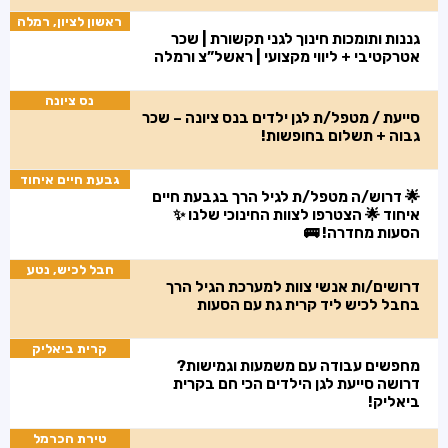
ראשון לציון, רמלה
גננות ותומכות חינוך לגני תקשורת | שכר
אטרקטיבי + ליווי מקצועי | ראשל”צ ורמלה
נס ציונה
סייעת / מטפל/ת לגן ילדים בנס ציונה – שכר
גבוה + תשלום בחופשות!
גבעת חיים איחוד
🌟 דרוש/ה מטפל/ת לגיל הרך בגבעת חיים
איחוד 🌟 הצטרפו לצוות החינוכי שלנו ✨
הסעות מחדרה! 🚌
חבל לכיש, נטע
דרושים/ות אנשי צוות למערכת הגיל הרך
בחבל לכיש ליד קרית גת עם הסעות
קרית ביאליק
מחפשים עבודה עם משמעות וגמישות?
דרושה סייעת לגן הילדים הכי חם בקרית
ביאליק!
טירת הכרמל