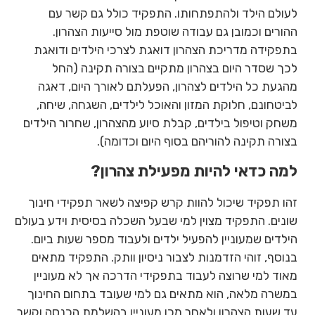
לעולם הילד ולהתפתחותו. התפקיד כולל גם קשר עם
ההורים וכמובן גם עבודה שוטפת מול סייעות הצהרון.
בתפקידה מדריכת הצהרון דואגת לצרכי הילדים ודואגת
לכך שסדר היום בצהרון מתקיים בצורה תקינה (החל
מהגעת כל הילדים לצהרון, הפעלתם לאורך היום, דאגה
לביטחונם, חלוקת המזון והאוכל לילדים, השגחה, שיחה,
משחק וטיפול בילדים, קבלת סיוע מהצהרון, שחרור הילדים
בצורה תקינה להוריהם בסוף היום וכדומה).
למה כדאי להיות מפעילת צהרון?
זהו תפקיד שיכול להוות קרש קפיצה לשאר תפקידי חינוך
שונים. התפקיד מצוין למי שבעל השכלה בסיסית וידע בעולם
הילדים שמעוניין להפעיל ילדים ולעבוד מספר שעות ביום.
בנוסף, זוהי הזדמנות לצבור ניסיון וותק. התפקיד מתאים
מאוד למי שרוצה לעבוד בתפקידי הדרכה אך לא מעוניין
במשרה מלאה, הוא מתאים גם למי שעובד בתחום החינוך
עד שעות הצהרון ולאחר מכן מעוניין בהשלמת הכנסה וקשר