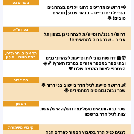
באר שבע
📢 דרושים מדריכים לחוגי ילדים בצהרונים
בגני ילדים ובי״ס – בבאר שבע | תנאים
טובים! 🌟
צפון ת״א
דרוש/ה גננ/ת וסייע/ת לצהרוני גן בצפון תל
אביב – שכר גבוה למתאימים!
תל אביב, הרצליה,
רמת השרון וחולון
🧑‍🏫 דרושות מובילות וסייעות לצהרוני גנים
ובתי ספר במספר אזורים במרכז הארץ! 💕☀️
הצטרפי לצוות המנצח שלנו 💖
בני דרור
👶 דרושה סייעת לגיל הרך ביישוב בני דרור 🌟
שכר גבוה ובונוסים למתמידים 🌟
רשפון
שכר גבוה ותנאים מעולים: דרוש/ה איש/אשת
צוות לגיל הרך ברשפון
קיבוץ משמורת
לגנים לגיל הרך בקיבוץ הסמוך לפרדס חנה