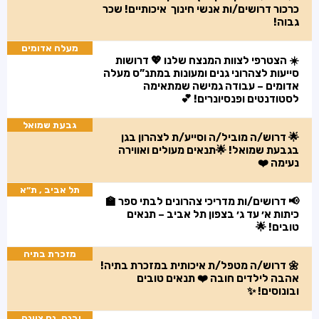
כרכור דרושים/ות אנשי חינוך איכותיים! שכר
גבוה!
מעלה אדומים
☀️ הצטרפי לצוות המנצח שלנו 💖 דרושות
סייעות לצהרוני גנים ומעונות במתנ”ס מעלה
אדומים – עבודה גמישה שמתאימה
לסטודנטים ופנסיונרים! 💕
גבעת שמואל
🌟 דרוש/ה מוביל/ה וסייע/ת לצהרון בגן
בגבעת שמואל! 🌟תנאים מעולים ואווירה
נעימה ❤️
תל אביב , ת״א
📢 דרושים/ות מדריכי צהרונים לבתי ספר 🏫
כיתות א׳ עד ג׳ בצפון תל אביב – תנאים
טובים! 🌟
מזכרת בתיה
🌼 דרוש/ה מטפל/ת איכותית במזכרת בתיה!
אהבה לילדים חובה ❤️ תנאים טובים
ובונוסים! ✨
יבנה, נס ציונה,