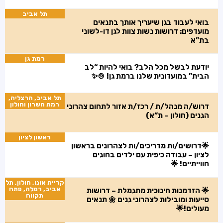
תל אביב
בואי לעבוד בגן שיעריך אותך בתנאים
מועדפים: דרושות נשות צוות לגן דו-לשוני
בת”א
רמת גן
יודעת לבשל מכל הלב? בואי להיות “לב
הבית” במועדונית שלנו ברמת גן! 🍲✨
תל אביב, הרצליה,
רמת השרון וחולון
דרוש/ה מנהל/ת / רכז/ת אזור לתחום צהרוני
הגנים (חולון – ת”א)
ראשון לציון
🌟דרושים/ות מדריכים/ות לצהרונים בראשון
לציון – עבודה כיפית עם ילדים בחוגים
חווייתיים! 🌟
קריית אונו, חולון, תל
אביב, רמלה, פתח
🌟 הזדמנות חינוכית מתגמלת – דרושות
תקווה
סייעות ומובילות לצהרוני גנים 🌼 תנאים
מעולים!🌟