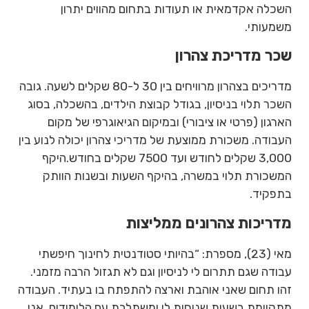
השכלה אקדמאית או תעודות בתחום מהווים יתרון
משמעותי.
שכר מדריכת צהרון
מדריכים בצהרון מרוויחים בין 30 ל-80 שקלים לשעה. גובה
השכר תלוי בניסיון, בגודל קבוצת הילדים, בהשכלה, בסוג
הארגון (פרטי או ציבורי) ובמיקום הגיאוגרפי של מקום
העבודה. משכורת ממוצעת של מדריכי צהרון יכולה לנוע בין
3,000 שקלים לחודש ועד 7500 שקלים בחודש.היקף
המשכורת תלוי במשרה, בהיקף השעות ובשנות הוותק
בתפקיד.
מדריכות צהרונים ממליצות
מאי (23), מספרת: “בהיותי סטודנטית לחינוך חיפשתי
עבודה שגם תתרום לי לניסיון וגם לא תגזול הרבה מזמני.
זהו תחום שאני אוהבת וארצה להתפתח בו בעתיד. העבודה
מתקיימת בשעות שנוחות לי ומשתלבת עם הלימודים. אני