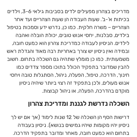
מדריכים בצהרון מפעילים ילדים בסביבות גילאי 3-6, וילדים
בכיתות א’-ב’. שעות העבודה הן שעות הצהריים ועד אחר
הצהריים – משרה חלקית. כמו כן, נדרש ידע וסמכות בטיפול
בילדים, סבלנות, יחסי אנוש טובים, יכולת הובלה ואהבה
לילדים. הניסיון לעבודה כמדריכת צהרון הוא כמעט חובה,
ובמידה ואין ניסיון יש צורך באחריות רבה מאוד והגדלת ראש
משמעותית. כמו כן מומלץ שתהיה גם השכלה בתחום. חשוב
להבין שמדובר בתפקיד הכולל בתוכו מספר צדדים כמו
חינוך, הדרכה, טיפול, הפעלה, ניהול, הסתגלות טובה ויחסי
אנוש מעולים, ולכן בתפקיד זה רצוי ביותר שיהיה ניסיון
מוקדם בהדרכה, הפעלה, או ניהול קבוצות.
השכלה נדרשת לגננת ומדריכת צהרון
דרישות הסף הן השכלה של 12 שנות לימוד (אך אם יש לך
ניסיון יהיו מקומות שיהיו גמישים בנושא). ניסיון בעבודה
בתחום הוא כמעט חובה, מאחר ומדובר בתפקיד הדרכה.