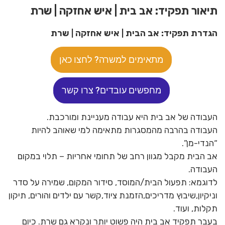
תיאור תפקיד: אב בית | איש אחזקה | שרת
הגדרת תפקיד: אב הבית | איש אחזקה | שרת
מתאימים למשרה? לחצו כאן
מחפשים עובדים? צרו קשר
העבודה של אב בית היא עבודה מעניינת ומורכבת.
העבודה בהרבה מהמסגרות מתאימה למי שאוהב להיות
“הנדי-מן”.
אב הבית מקבל מגוון רחב של תחומי אחריות – תלוי במקום
העבודה.
לדוגמא: תפעול הבית/המוסד, סידור המקום, שמירה על סדר
וניקיון,שיבוץ מדריכים,הזמנת ציוד,קשר עם ילדים והורים, תיקון
תקלות, ועוד.
בעבר תפקיד אב בית היה פשוט יותר ונקרא גם שרת. כיום