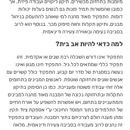
מיומנות בתחזוק מכשירים, תיקון ליקויים ועבודה פיזית, אך
כמובן שהמשרות תמיד פונות גם לנשים בעלות יכולות
דומות. התפקיד מאוד מהנה למי שאוהב להתעסק בניהול
מבנים, ותיקון תקלות וחווה סיפוק מכך. בנוסף הוא לרוב
בסביבה נעימה ובאווירה צעירה ודינאמית.
למה כדאי להיות אב בית?
התפקיד אינו דורש השכלה רבת שנים או אקדמית. זהו
תפקיד כללי שמתאים לכל גיל. התפקיד הינו מגוון ואינו
נעשה במסגרת של סדר יום קבוע. התפקיד כולל קשרים עם
אנשים שונים ותחזוקה שוטפת. לאנשים המבינים בתחומים
אלה זוהי עבודה פשוטה ומעניינת. כמו כן הסיפוק בתיקון
התקלות ובתחזוקה נכונה של המבנה מאוד מהנה למבינים
והמתעניינים בתחום, ויש אפשרות להשפיע על אורח החיים
של התלמידים בתוך המוסד החינוכי ע”י אספקת ציוד תקין
ומתן מענה הולם לצרכיהם בתוך המבנה. העובדים בתפקיד
זה נהנים לרוב מעבודה בסביבה צעירה ודינאמית, מלאה