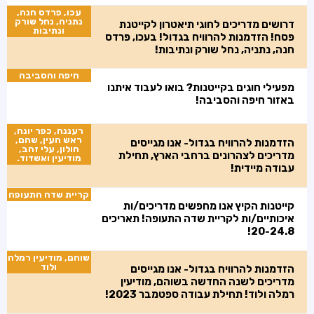
עכו, פרדס חנה,
נתניה, נחל שורק
דרושים מדריכים לחוגי תיאטרון לקייטנת
ונתיבות
פסח! הזדמנות להרוויח בגדול! בעכו, פרדס
חנה, נתניה, נחל שורק ונתיבות!
חיפה והסביבה
מפעילי חוגים בקייטנות? בואו לעבוד איתנו
באזור חיפה והסביבה!
רעננה, כפר יונה,
ראש העין, שהם,
הזדמנות להרוויח בגדול- אנו מגייסים
חולון, עלי זהב,
מדריכים לצהרונים ברחבי הארץ, תחילת
מודיעין ואשדוד.
עבודה מיידית!
קריית שדה התעופה
קייטנות הקיץ אנו מחפשים מדריכים/ות
איכותיים/ות לקריית שדה התעופה! תאריכים
20-24.8!
שוהם, מודיעין רמלה
ולוד
הזדמנות להרוויח בגדול- אנו מגייסים
מדריכים לשנה החדשה בשוהם, מודיעין
רמלה ולוד! תחילת עבודה ספטמבר 2023!