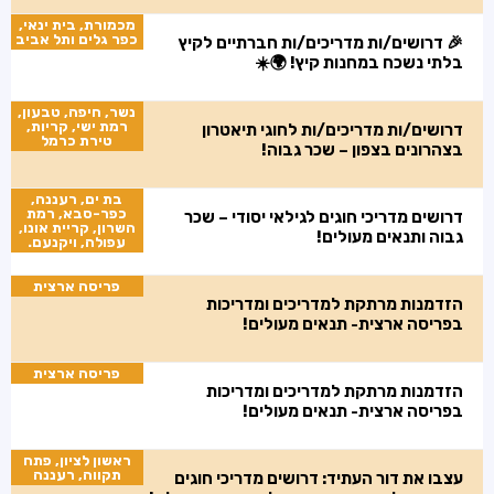
מכמורת, בית ינאי,
כפר גלים ותל אביב
🎉 דרושים/ות מדריכים/ות חברתיים לקיץ
בלתי נשכח במחנות קיץ! 🌍☀️
נשר, חיפה, טבעון,
רמת ישי, קריות,
דרושים/ות מדריכים/ות לחוגי תיאטרון
טירת כרמל
בצהרונים בצפון – שכר גבוה!
בת ים, רעננה,
כפר-סבא, רמת
דרושים מדריכי חוגים לגילאי יסודי – שכר
השרון, קריית אונו,
גבוה ותנאים מעולים!
עפולה, ויקנעם.
פריסה ארצית
הזדמנות מרתקת למדריכים ומדריכות
בפריסה ארצית- תנאים מעולים!
פריסה ארצית
הזדמנות מרתקת למדריכים ומדריכות
בפריסה ארצית- תנאים מעולים!
ראשון לציון, פתח
תקווה, רעננה
עצבו את דור העתיד: דרושים מדריכי חוגים