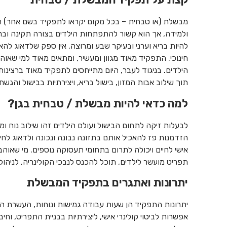
מבשלת (או טבחית – בכל מקום יקראו לתפקיד בשם אחר) הוא 
ולמידה, אך הוא קשור להתפתחות הילדים בצורה תקינה ובריא
להיות בריא וערני ובעיקר שבע ומרוצה. אין ספק שלדאוג לה
חינוכי. התפקיד מאוד מגוון ומעשיר, ומתאים מאוד למי שאוה
הילדים. בניגוד לעבר, היום מתייחסים לתפקיד מאוד ברצינות
תוך שילוב אבות המזון, בישול בריא, ויצירתיות בבישול והגשת 
למה כדאי להיות מבשלת / טבחית בגן?
לבעלות זיקה לתחום הבישול ועולם הילדים זהו שילוב נוח ומ
הזדמנות פז להאכיל אותם בתזונה נבונה ונכונה ולדאוג לחיז
אישי לחיים ויכולה לתרום בתחומי תעסוקה נוספים. מי שאו
תפריט מועשר לילדים, תוכל להכנס לנבכי הקולינריה, לניהול
יתרונות ואתגרים בתפקיד המבשלת
יתרונות התפקיד הן שעות עבודה גמישות ונוחות, העשרת היד
אפשרות לביטוי קולינרי אישי, ליצירתיות בבניית התפריט, וחיב