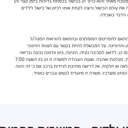
ח מאחר והוא כרוך הן בבישול בכמויות גדולות בזמן קצר והן
את עולם הבישול ורוצה לקחת אותו לכיוון של בישול לילדים
ה הדבר בשבילה.
בהתאם לתפריטים המומלצים ובהתאם להוראות המנה/ל
ן וההיגיינה. על המבשלת להיות בקשר עם הצוות החינוכי
ן, לדאוג לסביבה נקייה, היגיינה, גיוון ותזונה נכונה ובריאה
ואווירה חמימה. תפקיד זה דורש אחריות, הגדלת ראש, יעילות, סבלנות ואהבה. שעות העבודה למשרה זו הן בין השעה 7:00
צע כמשרה מלאה או חלקית. אין דרישה מחייבת לניידות ברכב אם כי זה יהווה
 המזון ומצרכיו. משרה זו מיועדת לנשים וגברים כאחד.