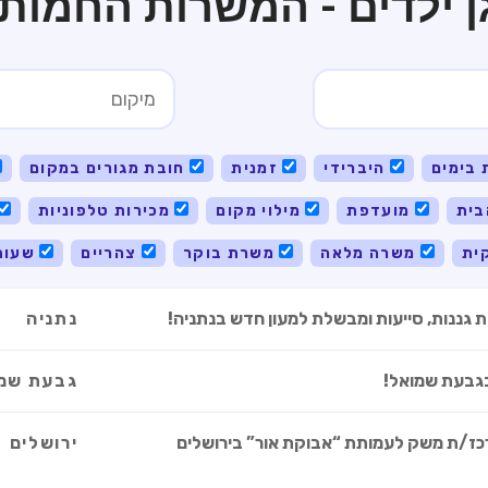
 ילדים - המשרות החמות 
 בימים
היברידי
זמנית
חובת מגורים במקום
ית
מועדפת
מילוי מקום
מכירות טלפוניות
ית
משרה מלאה
משרת בוקר
צהריים
שעות
ת גננות, סייעות ומבשלת למעון חדש בנתניה!
נתניה
בגבעת שמואל!
גבעת שמ
רכז/ת משק לעמותת “אבוקת אור” בירושלים
ירושלים