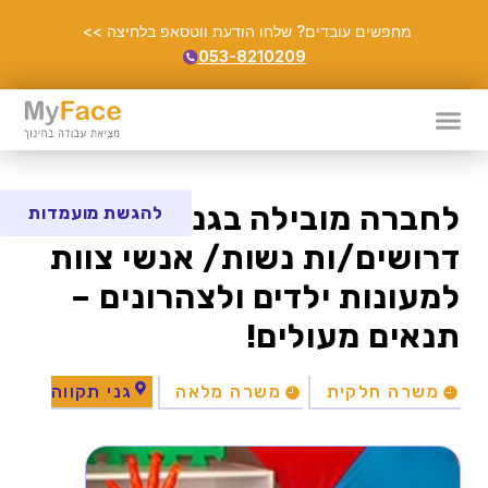
מחפשים עובדים? שלחו הודעת ווטסאפ בלחיצה >>
053-8210209
לחברה מובילה בגני תקווה
להגשת מועמדות
דרושים/ות נשות/ אנשי צוות
למעונות ילדים ולצהרונים –
תנאים מעולים!
משרה חלקית
משרה מלאה
גני תקווה