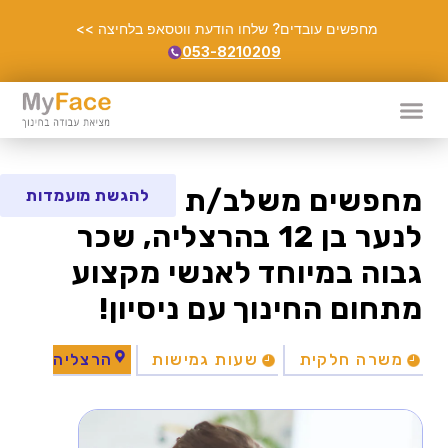
מחפשים עובדים? שלחו הודעת ווטסאפ בלחיצה >>
053-8210209
מחפשים משלב/ת איכותי/ת
להגשת מועמדות
לנער בן 12 בהרצליה, שכר
גבוה במיוחד לאנשי מקצוע
מתחום החינוך עם ניסיון!
משרה חלקית
שעות גמישות
הרצליה