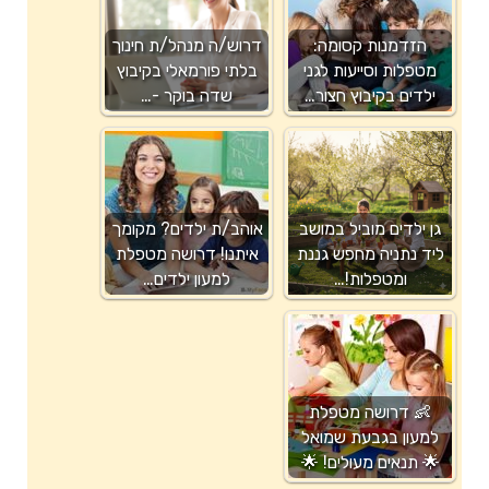
הזדמנות קסומה:
דרוש/ה מנהל/ת חינוך
מטפלות וסייעות לגני
בלתי פורמאלי בקיבוץ
ילדים בקיבוץ חצור…
שדה בוקר -…
גן ילדים מוביל במושב
אוהב/ת ילדים? מקומך
ליד נתניה מחפש גננת
איתנו! דרושה מטפלת
ומטפלות!…
למעון ילדים…
👶 דרושה מטפלת
למעון בגבעת שמואל
🌟 תנאים מעולים! 🌟