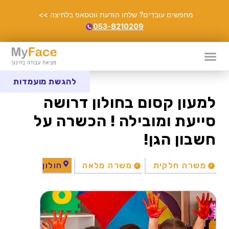
מחפשים עובדים? שלחו הודעת ווטסאפ בלחיצה >>
053-8210209
להגשת מועמדות
למעון קסום בחולון דרושה
סייעת ומובילה ! הכשרה על
חשבון הגן!
משרה חלקית
משרה מלאה
חולון