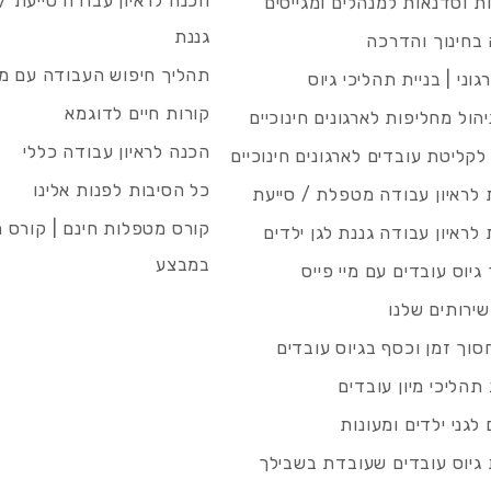
הכנה לראיון עבודה סייעת 
 וסדנאות למנהלים ומגייסים
גננת
בחינוך והדרכה
תהליך חיפוש העבודה עם מיי
גוני | בניית תהליכי גיוס
קורות חיים לדוגמא
ניהול מחליפות לארגונים חינוכיים
הכנה לראיון עבודה כללי
 לקליטת עובדים לארגונים חינוכיים
כל הסיבות לפנות אלינו
לראיון עבודה מטפלת / סייעת
קורס מטפלות חינם | קורס 
לראיון עבודה גננת לגן ילדים
במבצע
גיוס עובדים עם מיי פייס
שירותים שלנו
סוך זמן וכסף בגיוס עובדים
תהליכי מיון עובדים
לגני ילדים ומעונות
גיוס עובדים שעובדת בשבילך