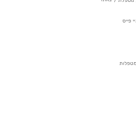
/ מטפלת /
 פייס
מטפלות