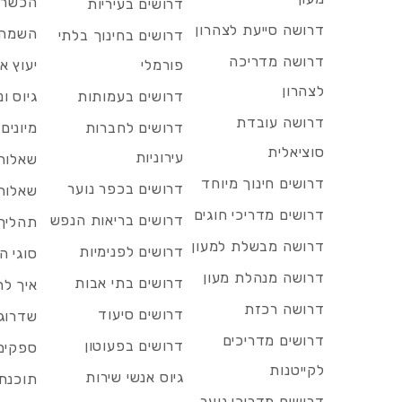
הכשרות
דרושים בעיריות
דרושה סייעת לצהרון
השמה 
דרושים בחינוך בלתי
דרושה מדריכה
פורמלי
יעוץ אר
לצהרון
דרושים בעמותות
גיוס ו
דרושה עובדת
דרושים לחברות
מיונים
סוציאלית
עירוניות
שאלות 
דרושים חינוך מיוחד
דרושים בכפר נוער
שאלות 
דרושים מדריכי חוגים
דרושים בריאות הנפש
תהליך 
דרושה מבשלת למעון
דרושים לפנימיות
סוגי ה
דרושה מנהלת מעון
דרושים בתי אבות
איך לח
דרושה רכזת
דרושים סיעוד
שדרוג 
דרושים מדריכים
דרושים בפעוטון
ספקים 
לקייטנות
גיוס אנשי שירות
תוכנת 
דרושים מדריכי נוער