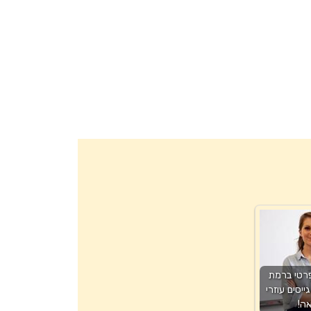
רטי ברמת
ייסים עוזרי
ה!