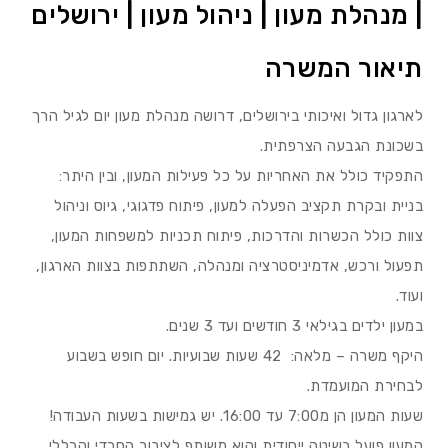
| מנהלת מעון | ניהול מעון | ירושלים
תיאור המשרה
לארגון גדול ואיכותי בירושלים, דרושה מנהלת מעון יום לגיל הרך
בשכונת הגבעה הצרפתית.
התפקיד כולל את האחריות על כל פעילות המעון, ובין היתר:
בניית ובקרת תקציב הפעלה למעון, פיתוח פדגוגי, גיוס וניהול
צוות כולל הכשרות והדרכות, פיתוח תכניות למשפחות המעון,
תפעול ורכש, אדמיניסטרציה ומנהלה, השתתפות בצוות הארגון,
ועוד.
במעון ילדים בגילאי 3 חודשים ועד 3 שנים.
היקף משרה – מלאה: 42 שעות שבועיות. יום חופש בשבוע
לבחירת המועמדת.
שעות המעון הן מ7:00 עד 16:00. יש גמישות בשעות העבודה!
המעון פועל בשיטה ייחודית והוא משותף לציבור החרדי והכללי.