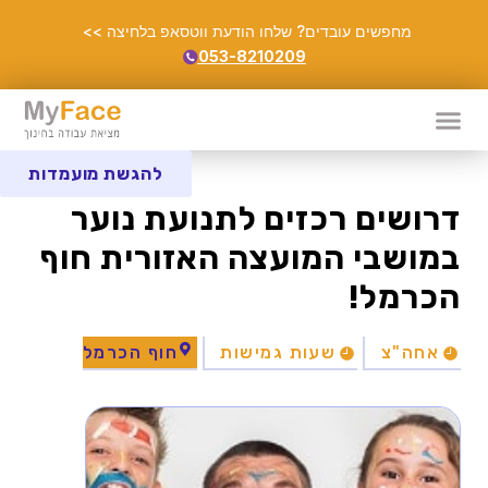
מחפשים עובדים? שלחו הודעת ווטסאפ בלחיצה >>
053-8210209
להגשת מועמדות
דרושים רכזים לתנועת נוער
במושבי המועצה האזורית חוף
הכרמל!
אחה"צ
שעות גמישות
חוף הכרמל