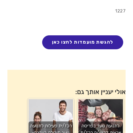
1227
אולי יעניין אותך גם:
לתנועת נוער בפריסה
רכז/ית פעילות לתנועת
ארצית דרוש/ה רכז/ת
נוער מובילה בערבה-