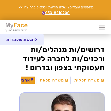
מחפשים עובדים? שלחו הודעת ווטסאפ בלחיצה >>
053-8210209
להגשת מועמדות
דרושים/ות מנהלים/ות
ורכזים/ות לחברה לעידוד
תעסוקתי בצפון ובדרום !
משרה חלקית
משרה מלאה
ארצי