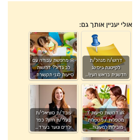
אולי יעניין אותך גם:
דרוש/ה מנהל/ת
🌼 מחפשת עבודה עם
לקייטנת גיימינג
לב גדול? דרושות
חדשנית בראש העין!…
סייעות לגני תקשורת…
👶 דרושות סייעות /
עובד/ת סוציאלי/ת
מטפלות / מטפלות
בעלי/ת חזון? כפר
מובילות למעונות…
ילדים ונוער בערד…