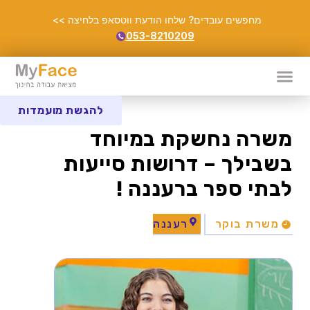
מחפשים עובדים? שלחו הודעת ווטסאפ בלחיצה >>
053-8210209
להגשת מועמדות
משרה נחשקת במיוחד
בשבילך – דרושות סייעות
לבתי ספר ברעננה !
משרת בוקר
רעננה